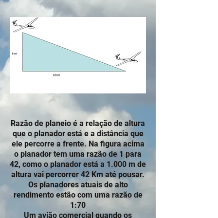
Razão de planeio é a relação de altura
que o planador está e a distância que
ele percorre a frente. Na figura acima
o planador tem uma razão de 1 para
42, como o planador está a 1.000 m de
altura vai percorrer 42 Km até pousar.
Os planadores atuais de alto
rendimento estão com uma razão de
1:70
Um avião comercial quando os