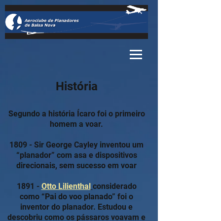
História
Segundo a história Ícaro foi o primeiro
homem a voar.
1809 - Sir George Cayley inventou um
“planador” com asa e dispositivos
direcionais, sem sucesso em voar
1891 -
Otto Lilienthal
considerado
como “Pai do voo planado” foi o
inventor do planador. Estudou e
descobriu como os pássaros voavam e