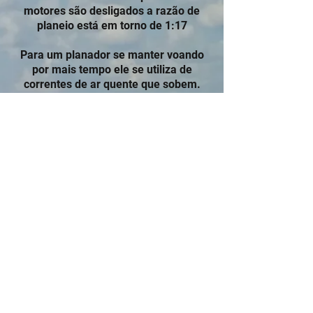
motores são desligados a razão de
planeio está em torno de 1:17
Para um planador se manter voando
por mais tempo ele se utiliza de
correntes de ar quente que sobem.
As correntes de ar quente se formam
quando o sol aquece o solo e este
aquece o ar que está em contato. O ar
aquecido é mais leve e por isto sobe, a
medida que sobe a temperatura
diminui e condensa a umidade,
formando as nuvens.
Um grande indicador de corrente
térmicas são os
urubus.
Como o ar
quente sobe, leva junto o cheiro de
carniça, caso tenha o urubu sente e
desce, senão ganha mais altura e vai
para a próxima térmica.